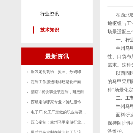
行业资讯
在西北
通枢纽与工
技术知识
场景适配三
一、行
兰州马
最新资讯
性、口袋布
需求。这种
服装定制刺绣、烫画、数码印三种工艺对比！
以西固
的马甲采用
定制工作服选纯棉还是化纤面料更好？
种“场景化
酒店 / 餐饮职业装定制，耐磨耐洗要实用是关键！
二、工
西服定做哪家专业？驰红服饰量身定制更合身！
兰州马
电子厂/化工厂定做的职业装要符合哪些标准？
面料研
匠心定制：兰州马甲定做行业的专业化路径与品质升级解
保持防护性
洗维护。
男式西装定制在兰州的工艺流程与选材建议