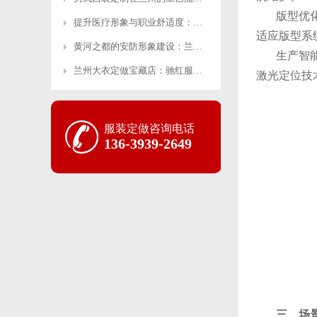
版型优
提升医疗形象与职业舒适度：医护服定做的关键考量因素
适应版型系
黄河之都的安防形象建设：兰州保安制服定做的专业实施
生产智
兰州大衣定做宝藏店：驰红服饰用匠心温暖整个冬天
激光定位技
服装定做咨询电话
136-3939-2649
三、场