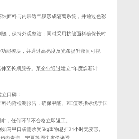
腐蚀面料与内层透气膜形成隔离系统，并通过色彩
侧缝，保持外观整洁；同时采用抗皱面料确保长时
等功能模块，并通过高亮度反光条提升夜间可视
延伸至长期服务。某企业通过建立“年度焕新计
建立口碑：
料均附检测报告，确保甲醛、PH值等指标优于国
制”，任何环节不合格立即返工。
马甲口袋需承受5kg重物悬挂24小时无变形。
逐步向青海、宁夏等周边省份渗透。