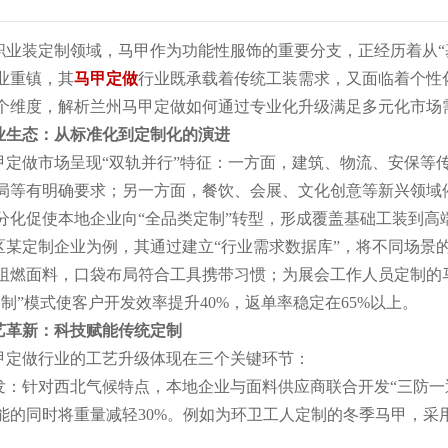
职业装定制领域，马甲作为功能性服饰的重要分支，正经历着从“
业重镇，其
马甲定做
行业既承载着传统工装需求，又面临着个性
个维度，解析兰州马甲定做如何通过专业化升级满足多元化市场
业生态：从标准化到定制化的演进
甲定做市场呈现“双轨并行”特征：一方面，建筑、物流、安保等
局等有明确要求；另一方面，餐饮、会展、文化创意等新兴领域
分化促使本地企业向“全品类定制”转型，形成覆盖基础工装到高
区某定制企业为例，其通过建立“行业需求数据库”，将不同场景
阻燃面料，口袋布局符合工具携带习惯；为展会工作人员定制的
定制”模式使客户开发效率提升40%，返单率稳定在65%以上。
艺革新：科技赋能传统定制
甲定做行业的工艺升级体现在三个关键环节：
发：针对西北气候特点，本地企业与面料供应商联合开发“三防一
能的同时将重量减轻30%。例如为环卫工人定制的冬季马甲，采