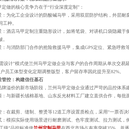
甲定做的核心竞争力在于“行业深度定制”：
景：为化工企业设计的防酸碱马甲，采用双层防护结构，外层耐
同工种。
景：酒店马甲定制注重隐形设计，如将笔袋、对讲机口袋隐藏于
皱。
景：与消防部门合作的抢险救援马甲，集成GPS定位、紧急呼救
按需设计”模式使兰州马甲定做企业与客户的合作周期从单次交易
客户员工体型变化定期调整版型，客户留存率因此提升至82%。
质管控：构建信任基石
品牌溢价的新市场阶段，兰州马甲定做企业通过严苛的品控体系
源：与新疆长绒棉基地、山东反光材料工厂建立直供合作，每批面
控：在裁剪、缝制、整烫等12道工序设置质检点，采用“一票否决
试：模拟实际使用场景进行耐磨测试、色牢度测试、拉力测试，例如
工级”品控标准使
兰州定制马甲
在西北市场占有率突破35%，并