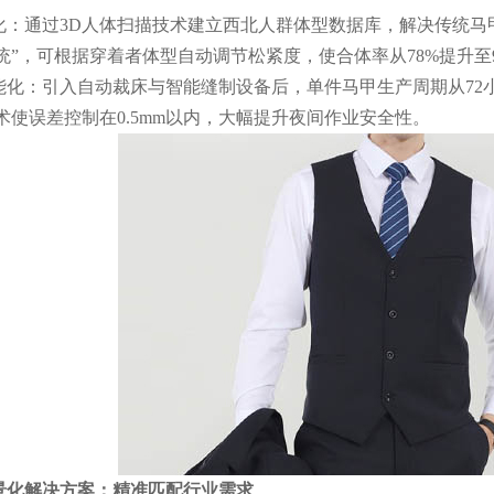
化：通过3D人体扫描技术建立西北人群体型数据库，解决传统马甲
统”，可根据穿着者体型自动调节松紧度，使合体率从78%提升至9
能化：引入自动裁床与智能缝制设备后，单件马甲生产周期从72
术使误差控制在0.5mm以内，大幅提升夜间作业安全性。
景化解决方案：精准匹配行业需求