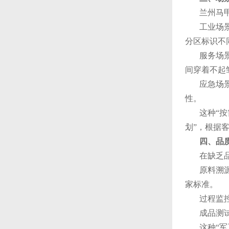
兰州马
工业场
分区标识不
服务场
间穿着不起
应急场
性。
这种“
划”，根据
四、品
在缺乏
原料溯
家标准。
过程监
成品测
这种“军